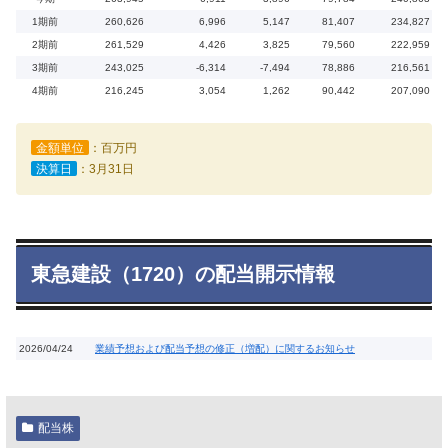
1期前
260,626
6,996
5,147
81,407
234,827
2期前
261,529
4,426
3,825
79,560
222,959
3期前
243,025
-6,314
-7,494
78,886
216,561
4期前
216,245
3,054
1,262
90,442
207,090
金額単位
：百万円
決算日
：3月31日
東急建設（1720）の配当開示情報
2026/04/24
業績予想および配当予想の修正（増配）に関するお知らせ
配当株