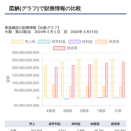
図解(グラフ)で財務情報の比較
売上
経常利益
純利益
純資産
総資産
今期
263,945
6,911
3,896
79,784
240,863