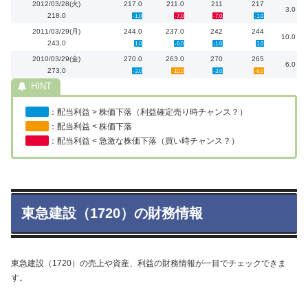
2012/03/28(火)
217.0
211.0
211
217
3.0
218.0
-1.0
-7.0
-7.0
-1.0
2011/03/29(月)
244.0
237.0
242
244
10.0
243.0
1.0
-6.0
-1.0
1.0
2010/03/29(金)
270.0
263.0
270
265
6.0
273.0
-3.0
-10.0
-3.0
-8.0
：配当利益 > 株価下落（利益確定売り時チャンス？）
：配当利益 < 株価下落
：配当利益 < 急激な株価下落（買い時チャンス？）
東急建設（1720）の財務情報
東急建設（1720）の売上や資産、利益の財務情報が一目でチェックできま
す。