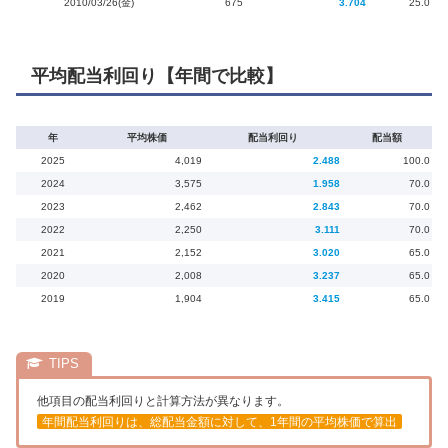
2010/03/26(金)
675
3.704
25.0
平均配当利回り【年間で比較】
年
平均株価
配当利回り
配当額
2025
4,019
2.488
100.0
2024
3,575
1.958
70.0
2023
2,462
2.843
70.0
2022
2,250
3.111
70.0
2021
2,152
3.020
65.0
2020
2,008
3.237
65.0
2019
1,904
3.415
65.0
他項目の配当利回りと計算方法が異なります。
年間配当利回りは、総配当金額に対して、1年間の平均株価で算出