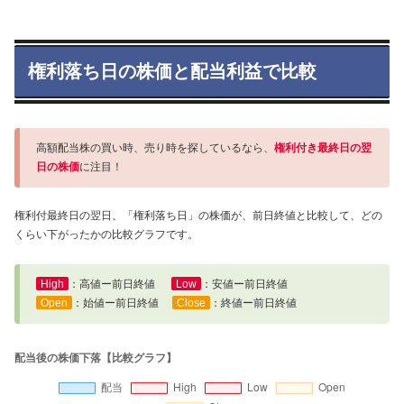
権利落ち日の株価と配当利益で比較
高額配当株の買い時、売り時を探しているなら、
権利付き最終日の翌
日の株価
に注目！
権利付最終日の翌日、「権利落ち日」の株価が、前日終値と比較して、どの
くらい下がったかの比較グラフです。
High
：高値ー前日終値
Low
：安値ー前日終値
Open
：始値ー前日終値
Close
：終値ー前日終値