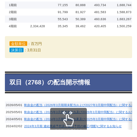
1期前
77,155
80,888
493,734
1,688,744
2期前
91,799
81,927
481,583
1,588,873
3期前
55,543
50,389
460,636
1,683,267
4期前
2,334,428
35,345
39,462
420,405
1,500,259
金額単位
：百万円
決算日
：3月31日
双日（2768）の配当開示情報
2026/05/01
剰余金の配当（2026年3月期期末配当および2027年3月期中間配当）に関するお
2025/05/01
剰余金の配当（2025年3月期期末配当及び2026年3月期中間配当）に関するお知
2024/05/01
剰余金の配当（2024年3月期期末配当案及び2025年3月期中間配当）に関するお
2024/02/02
2024年3月期 連結業績予想及び配当予想の修正(増配)に関するお知らせ
スクロールできます