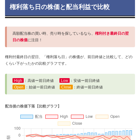
権利落ち日の株価と配当利益で比較
高額配当株の買い時、売り時を探しているなら、
権利付き最終日の翌
日の株価
に注目！
権利付最終日の翌日、「権利落ち日」の株価が、前日終値と比較して、どの
くらい下がったかの比較グラフです。
High
：高値ー前日終値
Low
：安値ー前日終値
Open
：始値ー前日終値
Close
：終値ー前日終値