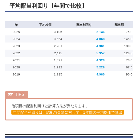
平均配当利回り【年間で比較】
年
平均株価
配当利回り
配当額
2025
3,495
2.146
75.0
2024
3,564
4.068
145.0
2023
2,981
4.361
130.0
2022
2,115
5.957
126.0
2021
1,621
4.320
70.0
2020
1,292
5.226
67.5
2019
1,815
4.960
90.0
他項目の配当利回りと計算方法が異なります。
年間配当利回りは、総配当金額に対して、1年間の平均株価で算出