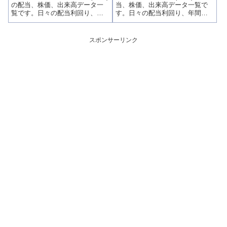
の配当、株価、出来高データ一
当、株価、出来高データ一覧で
覧です。日々の配当利回り、年
す。日々の配当利回り、年間配
間配当比較、株価や出来高との
当比較、株価や出来高との関
関連、高額配当目的の買い時チ
連、高額配当目的の買い時チャ
ャンスなど、表とグラフでわか
ンスなど、表とグラフでわかり
スポンサーリンク
りやすく掲載、配当利回りラン
やすく掲載、配当利回りランキ
キングも参考に！
ングも参考に！