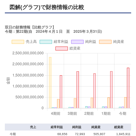
図解(グラフ)で財務情報の比較
売上
経常利益
純利益
純資産
総資産
今期
68,656
72,993
505,807
1,845,911