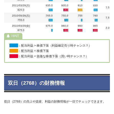
2011/03/29(月)
835.0
800.0
810
830
7.5
820.0
15.0
-20.0
-10.0
10.0
2010/09/28(月)
765.0
750.0
755
760
7.5
755.0
10.0
-5.0
0
5.0
2010/03/29(金)
875.0
860.0
860
865
2.3
875.0
0
-15.0
-15.0
-10.0
：配当利益 > 株価下落（利益確定売り時チャンス？）
：配当利益 < 株価下落
：配当利益 < 急激な株価下落（買い時チャンス？）
双日（2768）の財務情報
双日（2768）の売上や資産、利益の財務情報が一目でチェックできます。