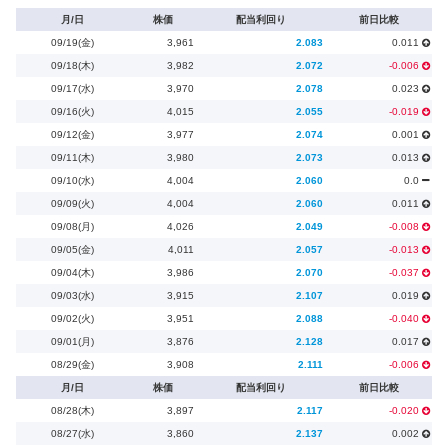
月/日
株価
配当利回り
前日比較
09/19(金)
3,961
2.083
0.011
09/18(木)
3,982
2.072
-0.006
09/17(水)
3,970
2.078
0.023
09/16(火)
4,015
2.055
-0.019
09/12(金)
3,977
2.074
0.001
09/11(木)
3,980
2.073
0.013
09/10(水)
4,004
2.060
0.0
09/09(火)
4,004
2.060
0.011
09/08(月)
4,026
2.049
-0.008
09/05(金)
4,011
2.057
-0.013
09/04(木)
3,986
2.070
-0.037
09/03(水)
3,915
2.107
0.019
09/02(火)
3,951
2.088
-0.040
09/01(月)
3,876
2.128
0.017
08/29(金)
3,908
2.111
-0.006
月/日
株価
配当利回り
前日比較
08/28(木)
3,897
2.117
-0.020
08/27(水)
3,860
2.137
0.002