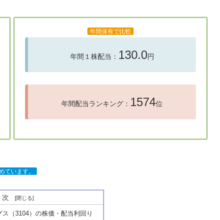
年間保有で比較
130.0
年間１株配当：
円
1574
年間配当ランキング：
位
とめています。
目次
ス（3104）の株価・配当利回り