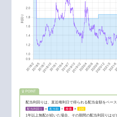
配当利回りは、直近権利日で得られる配当金額をベース
=
÷
×
配当利回り
配当額
株価
100
1年以上無配が続いた場合、その期間の配当利回りはゼ