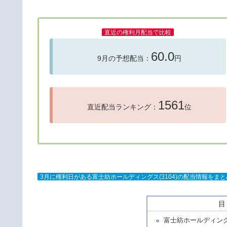
直近の権利月配当で比較
60.0
9月の予想配当：
円
1561
直近配当ランキング：
位
3月に権利日がある富士紡ホールディングス(3104)の配当情報をま
富士紡ホールディング