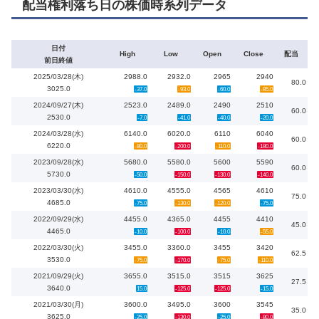
配当権利落ち日の株価時系列データ
日付
High
Low
Open
Close
配当
前日終値
2025/03/28(木)
2988.0
2932.0
2965
2940
80.0
3025.0
-37.0
-93.0
-60.0
-85.0
2024/09/27(木)
2523.0
2489.0
2490
2510
60.0
2530.0
-7.0
-41.0
-40.0
-20.0
2024/03/28(水)
6140.0
6020.0
6110
6040
60.0
6220.0
-80.0
-200.0
-110.0
-180.0
2023/09/28(水)
5680.0
5580.0
5600
5590
60.0
5730.0
-50.0
-150.0
-130.0
-140.0
2023/03/30(水)
4610.0
4555.0
4565
4610
75.0
4685.0
-75.0
-130.0
-120.0
-75.0
2022/09/29(水)
4455.0
4365.0
4455
4410
45.0
4465.0
-10.0
-100.0
-10.0
-55.0
2022/03/30(火)
3455.0
3360.0
3455
3420
62.5
3530.0
-75.0
-170.0
-75.0
-110.0
2021/09/29(火)
3655.0
3515.0
3515
3625
27.5
3640.0
15.0
-125.0
-125.0
-15.0
2021/03/30(月)
3600.0
3495.0
3600
3545
35.0
3625.0
-25.0
-130.0
-25.0
-80.0