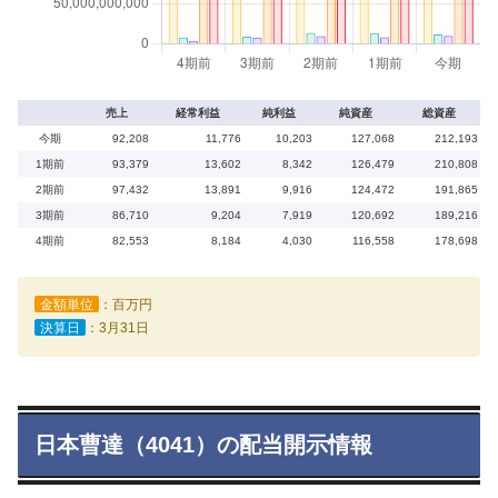
売上
経常利益
純利益
純資産
総資産
今期
92,208
11,776
10,203
127,068
212,193
1期前
93,379
13,602
8,342
126,479
210,808
2期前
97,432
13,891
9,916
124,472
191,865
3期前
86,710
9,204
7,919
120,692
189,216
4期前
82,553
8,184
4,030
116,558
178,698
金額単位
：百万円
決算日
：3月31日
日本曹達（4041）の配当開示情報