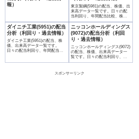
やすく掲載、配当利回りランキ
りやすく掲載、配当利回りラン
報）
東京製綱(5981)の配当、株価、出
ングも参考に！
キングも参考に！
来高データ一覧です。日々の配
当利回り、年間配当比較、株価
や出来高との関連、高額配当目
的の買い時チャンスなど、表と
ダイニチ工業(5951)の配当
ニッコンホールディングス
グラフでわかりやすく掲載、配
分析（利回り・過去情報）
(9072)の配当分析（利回
当利回りランキングも参考に！
り・過去情報）
ダイニチ工業(5951)の配当、株
価、出来高データ一覧です。
ニッコンホールディングス(9072)
日々の配当利回り、年間配当比
の配当、株価、出来高データ一
較、株価や出来高との関連、高
覧です。日々の配当利回り、年
額配当目的の買い時チャンスな
間配当比較、株価や出来高との
ど、表とグラフでわかりやすく
関連、高額配当目的の買い時チ
掲載、配当利回りランキングも
ャンスなど、表とグラフでわか
スポンサーリンク
参考に！
りやすく掲載、配当利回りラン
キングも参考に！