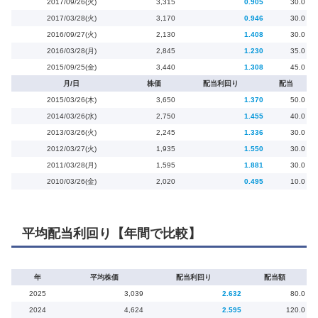
2017/09/26(火)
3,315
0.905
30.0
2017/03/28(火)
3,170
0.946
30.0
2016/09/27(火)
2,130
1.408
30.0
2016/03/28(月)
2,845
1.230
35.0
2015/09/25(金)
3,440
1.308
45.0
月/日
株価
配当利回り
配当
2015/03/26(木)
3,650
1.370
50.0
2014/03/26(水)
2,750
1.455
40.0
2013/03/26(火)
2,245
1.336
30.0
2012/03/27(火)
1,935
1.550
30.0
2011/03/28(月)
1,595
1.881
30.0
2010/03/26(金)
2,020
0.495
10.0
平均配当利回り【年間で比較】
年
平均株価
配当利回り
配当額
2025
3,039
2.632
80.0
2024
4,624
2.595
120.0