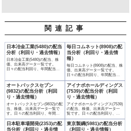
関連記事
日本冶金工業(5480)の配当
毎日コムネット(8908)の配
分析（利回り・過去情報）
当分析（利回り・過去情
報）
日本冶金工業(5480)の配当、株
価、出来高データ一覧です。
毎日コムネット(8908)の配当、株
日々の配当利回り、年間配当比
価、出来高データ一覧です。
較、株価や出来高との関連、高
日々の配当利回り、年間配当比
額配当目的の買い時チャンスな
較、株価や出来高との関連、高
ど、表とグラフでわかりやすく
額配当目的の買い時チャンスな
オートバックスセブン
アイナボホールディングス
掲載、配当利回りランキングも
ど、表とグラフでわかりやすく
(9832)の配当分析（利回
(7539)の配当分析（利回
参考に！
掲載、配当利回りランキングも
り・過去情報）
り・過去情報）
参考に！
オートバックスセブン(9832)の配
アイナボホールディングス(7539)
当、株価、出来高データ一覧で
の配当、株価、出来高データ一
す。日々の配当利回り、年間配
覧です。日々の配当利回り、年
当比較、株価や出来高との関
間配当比較、株価や出来高との
連、高額配当目的の買い時チャ
関連、高額配当目的の買い時チ
日本駐車場開発(2353)の配
東京製綱(5981)の配当分析
ンスなど、表とグラフでわかり
ャンスなど、表とグラフでわか
当分析（利回り・過去情
（利回り・過去情報）