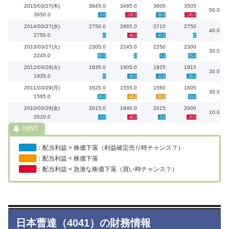
2015/03/27(木)
3645.0
3485.0
3600
3505
50.0
3650.0
-5.0
-165.0
-50.0
-145.0
2014/03/27(水)
2750.0
2665.0
2710
2750
40.0
2750.0
0
-85.0
-40.0
0
2013/03/27(火)
2305.0
2245.0
2250
2300
30.0
2245.0
60.0
0
5.0
55.0
2012/03/28(火)
1935.0
1905.0
1925
1915
30.0
1935.0
0
-30.0
-10.0
-20.0
2011/03/29(月)
1625.0
1555.0
1560
1605
30.0
1595.0
30.0
-40.0
-35.0
10.0
2010/03/29(金)
2015.0
1940.0
2015
2000
10.0
2020.0
-5.0
-80.0
-5.0
-20.0
：配当利益 > 株価下落（利益確定売り時チャンス？）
：配当利益 < 株価下落
：配当利益 < 急激な株価下落（買い時チャンス？）
日本曹達（4041）の財務情報