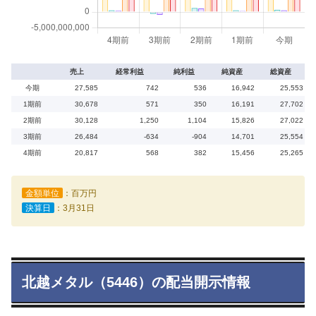
売上
経常利益
純利益
純資産
総資産
今期
27,585
742
536
16,942
25,553
1期前
30,678
571
350
16,191
27,702
2期前
30,128
1,250
1,104
15,826
27,022
3期前
26,484
-634
-904
14,701
25,554
4期前
20,817
568
382
15,456
25,265
金額単位
：百万円
決算日
：3月31日
北越メタル（5446）の配当開示情報