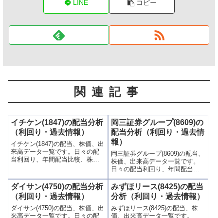
LINE
コピー
関連記事
イチケン(1847)の配当分析
岡三証券グループ(8609)の
（利回り・過去情報）
配当分析（利回り・過去情
報）
イチケン(1847)の配当、株価、出
来高データ一覧です。日々の配
岡三証券グループ(8609)の配当、
当利回り、年間配当比較、株価
株価、出来高データ一覧です。
や出来高との関連、高額配当目
日々の配当利回り、年間配当比
的の買い時チャンスなど、表と
較、株価や出来高との関連、高
グラフでわかりやすく掲載、配
額配当目的の買い時チャンスな
ダイサン(4750)の配当分析
みずほリース(8425)の配当
当利回りランキングも参考に！
ど、表とグラフでわかりやすく
（利回り・過去情報）
分析（利回り・過去情報）
掲載、配当利回りランキングも
ダイサン(4750)の配当、株価、出
みずほリース(8425)の配当、株
参考に！
来高データ一覧です。日々の配
価、出来高データ一覧です。