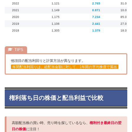
2022
1,121
2.765
31.0
2021
1,149
0.871
10.0
2020
1,175
7.234
85.0
2019
1,106
2.441
27.0
2018
1,305
1.379
18.0
他項目の配当利回りと計算方法が異なります。
年間配当利回りは、総配当金額に対して、1年間の平均株価で算出
権利落ち日の株価と配当利益で比較
高額配当株の買い時、売り時を探しているなら、
権利付き最終日の翌
日の株価
に注目！