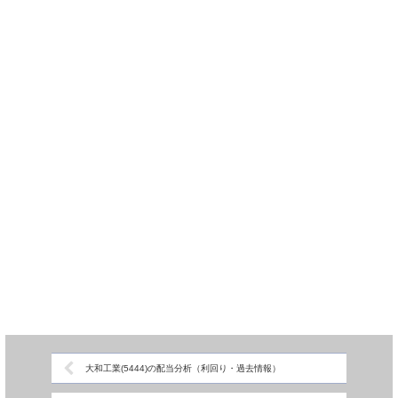
大和工業(5444)の配当分析（利回り・過去情報）