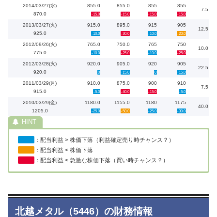
2014/03/27(水)
855.0
855.0
855
855
7.5
870.0
-15.0
-15.0
-15.0
-15.0
2013/03/27(火)
915.0
895.0
915
905
12.5
925.0
-10.0
-30.0
-10.0
-20.0
2012/09/26(火)
765.0
750.0
765
750
10.0
775.0
-10.0
-25.0
-10.0
-25.0
2012/03/28(火)
920.0
905.0
920
905
22.5
920.0
0
-15.0
0
-15.0
2011/03/29(月)
910.0
875.0
900
910
7.5
915.0
-5.0
-40.0
-15.0
-5.0
2010/03/29(金)
1180.0
1155.0
1180
1175
40.0
1205.0
-25.0
-50.0
-25.0
-30.0
：配当利益 > 株価下落（利益確定売り時チャンス？）
：配当利益 < 株価下落
：配当利益 < 急激な株価下落（買い時チャンス？）
北越メタル（5446）の財務情報