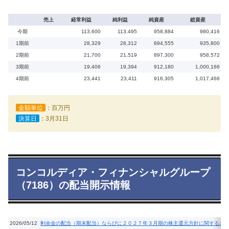
売上
経常利益
純利益
純資産
総資産
今期
113,600
113,495
958,884
980,416
1期前
28,329
28,312
894,555
935,800
2期前
21,700
21,519
897,300
958,572
3期前
19,406
19,394
912,180
1,000,166
4期前
23,441
23,411
916,305
1,017,466
金額単位
：百万円
決算日
：3月31日
コンコルディア・フィナンシャルグループ
（7186）の配当開示情報
2026/05/12
剰余金の配当（期末配当）ならびに２０２７年３月期の株主還元方針に関するお