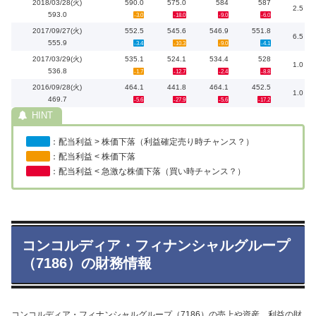
2018/03/28(火)
590.0
575.0
584
587
2.5
593.0
-3.0
-18.0
-9.0
-6.0
2017/09/27(火)
552.5
545.6
546.9
551.8
6.5
555.9
-3.4
-10.3
-9.0
-4.1
2017/03/29(火)
535.1
524.1
534.4
528
1.0
536.8
-1.7
-12.7
-2.4
-8.8
2016/09/28(火)
464.1
441.8
464.1
452.5
1.0
469.7
-5.6
-27.9
-5.6
-17.2
：配当利益 > 株価下落（利益確定売り時チャンス？）
：配当利益 < 株価下落
：配当利益 < 急激な株価下落（買い時チャンス？）
コンコルディア・フィナンシャルグループ
（7186）の財務情報
コンコルディア・フィナンシャルグループ（7186）の売上や資産、利益の財