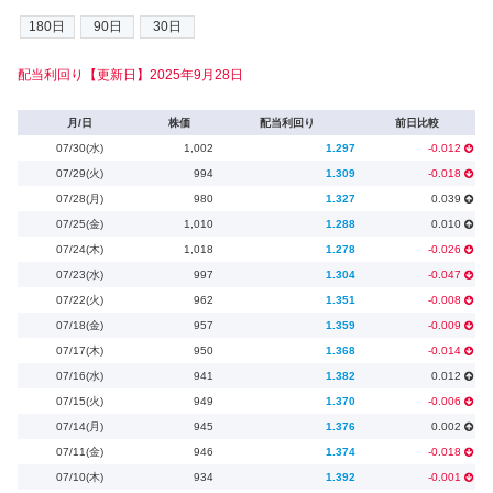
配当利回り【更新日】2025年9月28日
月/日
株価
配当利回り
前日比較
07/30(水)
1,002
1.297
-0.012
07/29(火)
994
1.309
-0.018
07/28(月)
980
1.327
0.039
07/25(金)
1,010
1.288
0.010
07/24(木)
1,018
1.278
-0.026
07/23(水)
997
1.304
-0.047
07/22(火)
962
1.351
-0.008
07/18(金)
957
1.359
-0.009
07/17(木)
950
1.368
-0.014
07/16(水)
941
1.382
0.012
07/15(火)
949
1.370
-0.006
07/14(月)
945
1.376
0.002
07/11(金)
946
1.374
-0.018
07/10(木)
934
1.392
-0.001