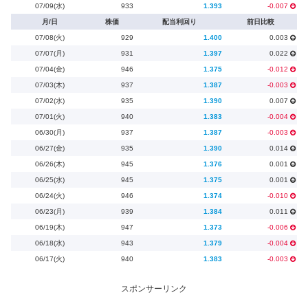
07/09(水)
933
1.393
-0.007
月/日
株価
配当利回り
前日比較
07/08(火)
929
1.400
0.003
07/07(月)
931
1.397
0.022
07/04(金)
946
1.375
-0.012
07/03(木)
937
1.387
-0.003
07/02(水)
935
1.390
0.007
07/01(火)
940
1.383
-0.004
06/30(月)
937
1.387
-0.003
06/27(金)
935
1.390
0.014
06/26(木)
945
1.376
0.001
06/25(水)
945
1.375
0.001
06/24(火)
946
1.374
-0.010
06/23(月)
939
1.384
0.011
06/19(木)
947
1.373
-0.006
06/18(水)
943
1.379
-0.004
06/17(火)
940
1.383
-0.003
スポンサーリンク