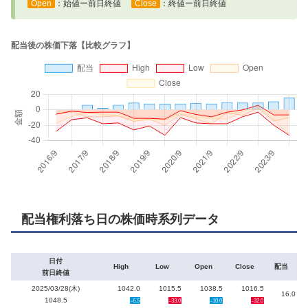
Open
：始値ー前日終値
Close
：終値ー前日終値
配当権利落ち日の株価時系列データ
日付
High
Low
Open
Close
配当
前日終値
2025/03/28(木)
1042.0
1015.5
1038.5
1016.5
16.0
1048.5
-6.5
-33.0
-10.0
-32.0