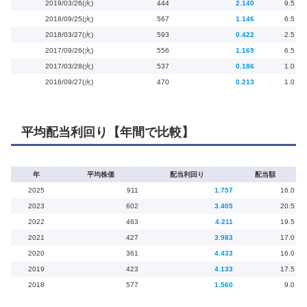
2019/03/26(火)
444
2.140
9.5
2018/09/25(火)
567
1.146
6.5
2018/03/27(火)
593
0.422
2.5
2017/09/26(火)
556
1.169
6.5
2017/03/28(火)
537
0.186
1.0
2016/09/27(火)
470
0.213
1.0
平均配当利回り【年間で比較】
年
平均株価
配当利回り
配当額
2025
911
1.757
16.0
2023
602
3.405
20.5
2022
463
4.211
19.5
2021
427
3.983
17.0
2020
361
4.433
16.0
2019
423
4.133
17.5
2018
577
1.560
9.0