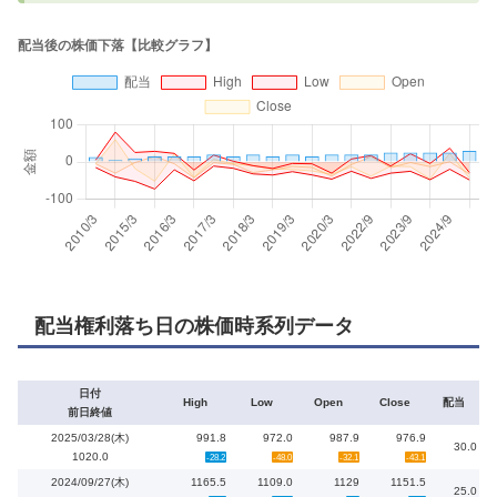
配当権利落ち日の株価時系列データ
日付
High
Low
Open
Close
配当
前日終値
2025/03/28(木)
991.8
972.0
987.9
976.9
30.0
1020.0
-28.2
-48.0
-32.1
-43.1
2024/09/27(木)
1165.5
1109.0
1129
1151.5
25.0