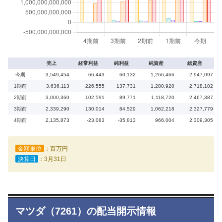
売上
経常利益
純利益
純資産
総資産
今期
3,549,454
66,443
60,132
1,266,466
2,947,097
1期前
3,636,113
226,555
137,731
1,280,920
2,718,102
2期前
3,000,360
102,591
89,771
1,118,720
2,467,387
3期前
2,339,290
130,014
84,529
1,062,218
2,327,779
4期前
2,135,873
-23,083
-35,813
966,004
2,309,305
金額単位
：百万円
決算日
：3月31日
マツダ（7261）の配当開示情報