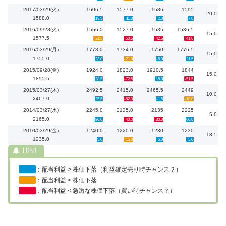
2017/03/29(火)
1606.5
1577.0
1586
1595
20.0
1588.0
18.5
-11.0
-2.0
7.0
2016/09/28(火)
1556.0
1527.0
1535
1536.5
15.0
1577.5
-21.5
-50.5
-42.5
-41.0
2016/03/29(月)
1778.0
1734.0
1750
1776.5
15.0
1755.0
23.0
-21.0
-5.0
21.5
2015/09/28(金)
1924.0
1823.0
1910.5
1844
15.0
1895.5
28.5
-72.5
15.0
-51.5
2015/03/27(木)
2492.5
2415.0
2465.5
2449
10.0
2467.0
25.5
-52.0
-1.5
-18.0
2014/03/27(水)
2245.0
2125.0
2135
2225
5.0
2165.0
80.0
-40.0
-30.0
60.0
2010/03/29(金)
1240.0
1220.0
1230
1230
13.5
1235.0
5.0
-15.0
-5.0
-5.0
：配当利益 > 株価下落（利益確定売り時チャンス？）
：配当利益 < 株価下落
：配当利益 < 急激な株価下落（買い時チャンス？）