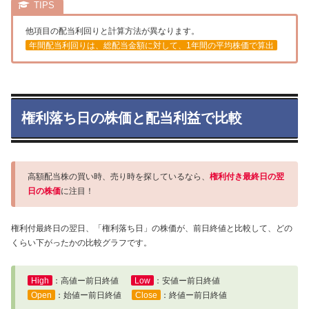
他項目の配当利回りと計算方法が異なります。
年間配当利回りは、総配当金額に対して、1年間の平均株価で算出
権利落ち日の株価と配当利益で比較
高額配当株の買い時、売り時を探しているなら、
権利付き最終日の翌
日の株価
に注目！
権利付最終日の翌日、「権利落ち日」の株価が、前日終値と比較して、どの
くらい下がったかの比較グラフです。
High
：高値ー前日終値
Low
：安値ー前日終値
Open
：始値ー前日終値
Close
：終値ー前日終値