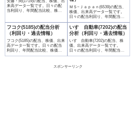
安藤・間(1719)の配当、株価、出
来高データ一覧です。日々の配
ＭＳ−Ｊａｐａｎ(6539)の配当、
当利回り、年間配当比較、株価
株価、出来高データ一覧です。
や出来高との関連、高額配当目
日々の配当利回り、年間配当比
的の買い時チャンスなど、表と
較、株価や出来高との関連、高
グラフでわかりやすく掲載、配
額配当目的の買い時チャンスな
フコク(5185)の配当分析
いすゞ自動車(7202)の配当
当利回りランキングも参考に！
ど、表とグラフでわかりやすく
（利回り・過去情報）
分析（利回り・過去情報）
掲載、配当利回りランキングも
フコク(5185)の配当、株価、出来
いすゞ自動車(7202)の配当、株
参考に！
高データ一覧です。日々の配当
価、出来高データ一覧です。
利回り、年間配当比較、株価や
日々の配当利回り、年間配当比
出来高との関連、高額配当目的
較、株価や出来高との関連、高
の買い時チャンスなど、表とグ
額配当目的の買い時チャンスな
ラフでわかりやすく掲載、配当
ど、表とグラフでわかりやすく
スポンサーリンク
利回りランキングも参考に！
掲載、配当利回りランキングも
参考に！