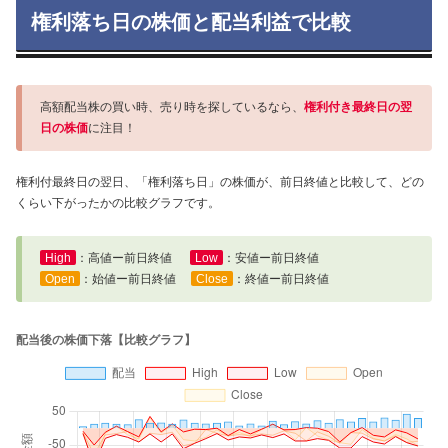
権利落ち日の株価と配当利益で比較
高額配当株の買い時、売り時を探しているなら、
権利付き最終日の翌
日の株価
に注目！
権利付最終日の翌日、「権利落ち日」の株価が、前日終値と比較して、どの
くらい下がったかの比較グラフです。
High
：高値ー前日終値
Low
：安値ー前日終値
Open
：始値ー前日終値
Close
：終値ー前日終値