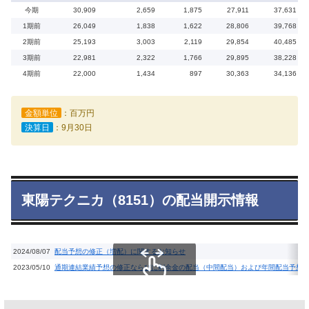
今期
30,909
2,659
1,875
27,911
37,631
1期前
26,049
1,838
1,622
28,806
39,768
2期前
25,193
3,003
2,119
29,854
40,485
3期前
22,981
2,322
1,766
29,895
38,228
4期前
22,000
1,434
897
30,363
34,136
金額単位
：百万円
決算日
：9月30日
東陽テクニカ（8151）の配当開示情報
2024/08/07
配当予想の修正（増配）に関するお知らせ
2023/05/10
通期連結業績予想の修正ならびに剰余金の配当（中間配当）および年間配当予想
スクロールできます