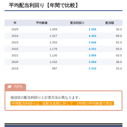
平均配当利回り【年間で比較】
年
平均株価
配当利回り
配当額
2025
1,459
2.056
30.0
2024
1,527
4.452
68.0
2023
1,352
3.846
52.0
2022
1,176
4.251
50.0
2021
1,130
3.806
43.0
2020
1,032
3.684
38.0
2019
997
3.310
33.0
他項目の配当利回りと計算方法が異なります。
年間配当利回りは、総配当金額に対して、1年間の平均株価で算出