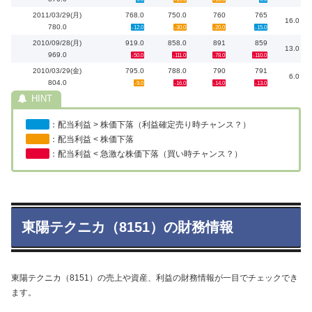
2011/03/29(月)
768.0
750.0
760
765
16.0
780.0
-12.0
-30.0
-20.0
-15.0
2010/09/28(月)
919.0
858.0
891
859
13.0
969.0
-50.0
-111.0
-78.0
-110.0
2010/03/29(金)
795.0
788.0
790
791
6.0
804.0
-9.0
-16.0
-14.0
-13.0
：配当利益 > 株価下落（利益確定売り時チャンス？）
：配当利益 < 株価下落
：配当利益 < 急激な株価下落（買い時チャンス？）
東陽テクニカ（8151）の財務情報
東陽テクニカ（8151）の売上や資産、利益の財務情報が一目でチェックでき
ます。