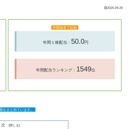
2025.09.28
年間保有で比較
50.0
年間１株配当：
円
1549
年間配当ランキング：
位
情報をまとめています。
目次