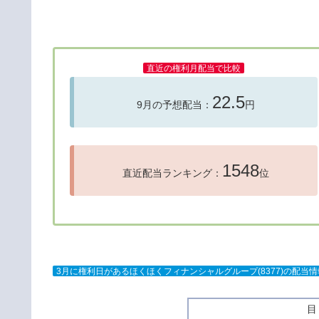
直近の権利月配当で比較
22.5
9月の予想配当：
円
1548
直近配当ランキング：
位
3月に権利日があるほくほくフィナンシャルグループ(8377)の配当