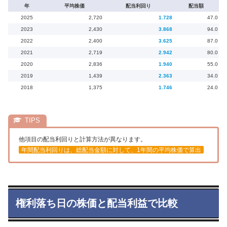
年
平均株価
配当利回り
配当額
2025
2,720
1.728
47.0
2023
2,430
3.868
94.0
2022
2,400
3.625
87.0
2021
2,719
2.942
80.0
2020
2,836
1.940
55.0
2019
1,439
2.363
34.0
2018
1,375
1.746
24.0
他項目の配当利回りと計算方法が異なります。
年間配当利回りは、総配当金額に対して、1年間の平均株価で算出
権利落ち日の株価と配当利益で比較