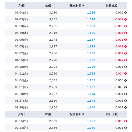
月/日
株価
配当利回り
前日比較
07/04(金)
3,080
1.526
0.002
07/03(木)
3,085
1.524
-0.067
06/20(金)
2,955
1.591
-0.005
06/19(木)
2,945
1.596
-0.001
06/06(金)
2,943
1.597
-0.031
06/05(木)
2,887
1.628
-0.063
05/02(金)
2,780
1.691
-0.001
04/25(金)
2,778
1.692
-0.047
04/18(金)
2,703
1.739
0.011
04/11(金)
2,720
1.728
-0.024
04/04(金)
2,682
1.752
0.055
03/31(月)
2,769
1.697
0.023
03/28(金)
2,807
1.674
0.031
03/27(木)
2,860
1.643
0.003
03/26(水)
2,866
1.640
0.013
月/日
株価
配当利回り
前日比較
03/25(火)
2,889
1.627
-0.019
03/24(月)
2,856
1.646
0.031