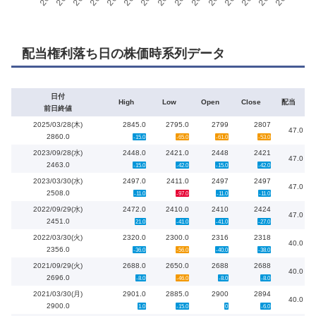
配当権利落ち日の株価時系列データ
日付
High
Low
Open
Close
配当
前日終値
2025/03/28(木)
2845.0
2795.0
2799
2807
47.0
2860.0
-15.0
-65.0
-61.0
-53.0
2023/09/28(水)
2448.0
2421.0
2448
2421
47.0
2463.0
-15.0
-42.0
-15.0
-42.0
2023/03/30(水)
2497.0
2411.0
2497
2497
47.0
2508.0
-11.0
-97.0
-11.0
-11.0
2022/09/29(水)
2472.0
2410.0
2410
2424
47.0
2451.0
21.0
-41.0
-41.0
-27.0
2022/03/30(火)
2320.0
2300.0
2316
2318
40.0
2356.0
-36.0
-56.0
-40.0
-38.0
2021/09/29(火)
2688.0
2650.0
2688
2688
40.0
2696.0
-8.0
-46.0
-8.0
-8.0
2021/03/30(月)
2901.0
2885.0
2900
2894
40.0
2900.0
1.0
-15.0
0
-6.0