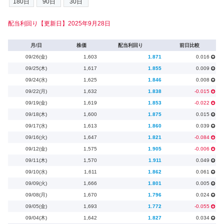
配当利回り【更新日】2025年9月28日
月/日
株価
配当利回り
前日比較
09/26(金)
1,603
1.871
0.016
09/25(木)
1,617
1.855
0.009
09/24(水)
1,625
1.846
0.008
09/22(月)
1,632
1.838
-0.015
09/19(金)
1,619
1.853
-0.022
09/18(木)
1,600
1.875
0.015
09/17(水)
1,613
1.860
0.039
09/16(火)
1,647
1.821
-0.084
09/12(金)
1,575
1.905
-0.006
09/11(木)
1,570
1.911
0.049
09/10(水)
1,611
1.862
0.061
09/09(火)
1,666
1.801
0.005
09/08(月)
1,670
1.796
0.024
09/05(金)
1,693
1.772
-0.055
09/04(木)
1,642
1.827
0.034