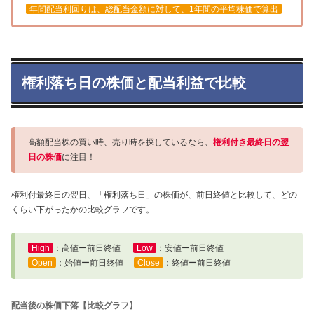
年間配当利回りは、総配当金額に対して、1年間の平均株価で算出
権利落ち日の株価と配当利益で比較
高額配当株の買い時、売り時を探しているなら、
権利付き最終日の翌
日の株価
に注目！
権利付最終日の翌日、「権利落ち日」の株価が、前日終値と比較して、どの
くらい下がったかの比較グラフです。
High
：高値ー前日終値
Low
：安値ー前日終値
Open
：始値ー前日終値
Close
：終値ー前日終値