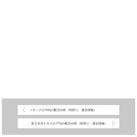
ソネック(1768)の配当分析（利回り・過去情報）
富士古河Ｅ＆Ｃ(1775)の配当分析（利回り・過去情報）