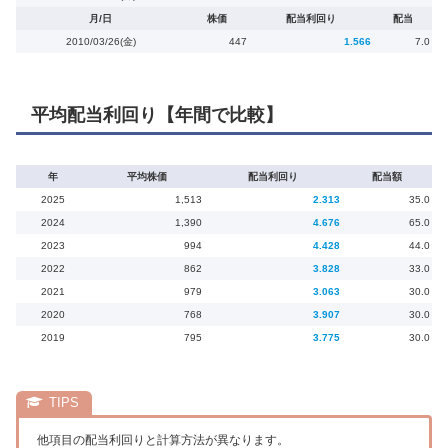
月/日
株価
配当利回り
配当
2010/03/26(金)
447
1.566
7.0
平均配当利回り【年間で比較】
年
平均株価
配当利回り
配当額
2025
1,513
2.313
35.0
2024
1,390
4.676
65.0
2023
994
4.428
44.0
2022
862
3.828
33.0
2021
979
3.063
30.0
2020
768
3.907
30.0
2019
795
3.775
30.0
他項目の配当利回りと計算方法が異なります。