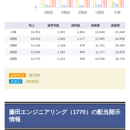
売上
経常利益
純利益
純資産
総資産
今期
18,352
2,301
1,682
13,640
21,049
1期前
18,653
1,582
1,177
12,585
24,658
2期前
14,194
1,159
879
11,701
20,284
3期前
15,839
1,191
893
11,177
19,830
4期前
14,737
1,321
935
10,506
18,725
金額単位
：百万円
決算日
：3月31日
藤田エンジニアリング（1770）の配当開示
情報