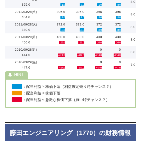
8.0
355.0
-1.0
-8.0
-1.0
-8.0
2012/03/28(火)
396.0
396.0
396
396
8.0
404.0
-8.0
-8.0
-8.0
-8.0
2011/09/28(火)
372.0
372.0
372
372
8.0
380.0
-8.0
-8.0
-8.0
-8.0
2011/03/29(月)
430.0
430.0
430
430
8.0
456.0
-26.0
-26.0
-26.0
-26.0
2010/09/28(月)
0
0
8.0
414.0
-414.0
-414.0
-414.0
-414.0
2010/03/29(金)
0
0
7.0
447.0
-447.0
-447.0
-447.0
-447.0
：配当利益 > 株価下落（利益確定売り時チャンス？）
：配当利益 < 株価下落
：配当利益 < 急激な株価下落（買い時チャンス？）
藤田エンジニアリング（1770）の財務情報