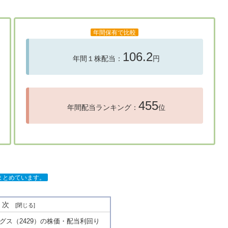
年間保有で比較
106.2
年間１株配当：
円
455
年間配当ランキング：
位
をまとめています。
目次
グス（2429）の株価・配当利回り