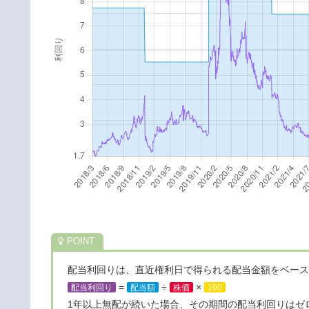
配当利回りは、直近権利日で得られる配当金額をベース
=
÷
×
配当利回り
配当額
株価
100
1年以上無配が続いた場合、その期間の配当利回りはゼ