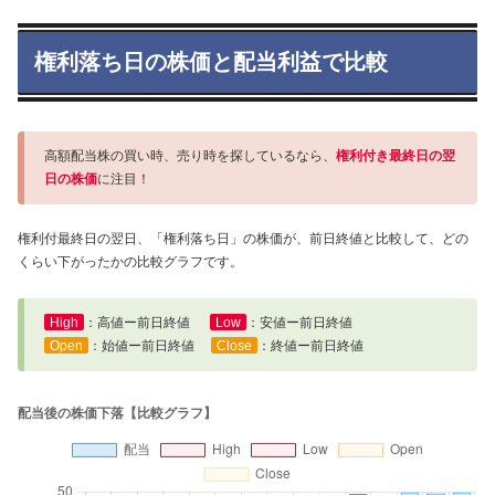
権利落ち日の株価と配当利益で比較
高額配当株の買い時、売り時を探しているなら、
権利付き最終日の翌
日の株価
に注目！
権利付最終日の翌日、「権利落ち日」の株価が、前日終値と比較して、どの
くらい下がったかの比較グラフです。
High
：高値ー前日終値
Low
：安値ー前日終値
Open
：始値ー前日終値
Close
：終値ー前日終値