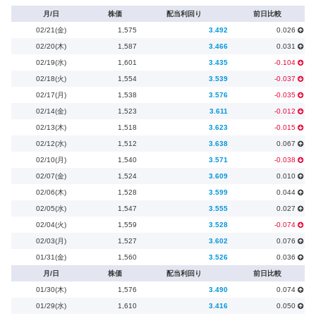
月/日
株価
配当利回り
前日比較
02/21(金)
1,575
3.492
0.026
02/20(木)
1,587
3.466
0.031
02/19(水)
1,601
3.435
-0.104
02/18(火)
1,554
3.539
-0.037
02/17(月)
1,538
3.576
-0.035
02/14(金)
1,523
3.611
-0.012
02/13(木)
1,518
3.623
-0.015
02/12(水)
1,512
3.638
0.067
02/10(月)
1,540
3.571
-0.038
02/07(金)
1,524
3.609
0.010
02/06(木)
1,528
3.599
0.044
02/05(水)
1,547
3.555
0.027
02/04(火)
1,559
3.528
-0.074
02/03(月)
1,527
3.602
0.076
01/31(金)
1,560
3.526
0.036
月/日
株価
配当利回り
前日比較
01/30(木)
1,576
3.490
0.074
01/29(水)
1,610
3.416
0.050