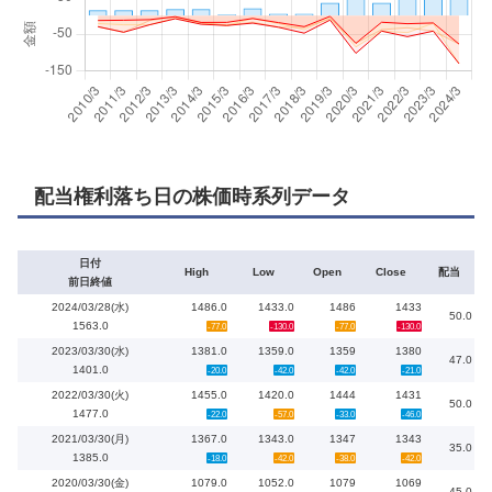
配当権利落ち日の株価時系列データ
日付
High
Low
Open
Close
配当
前日終値
2024/03/28(水)
1486.0
1433.0
1486
1433
50.0
1563.0
-77.0
-130.0
-77.0
-130.0
2023/03/30(水)
1381.0
1359.0
1359
1380
47.0
1401.0
-20.0
-42.0
-42.0
-21.0
2022/03/30(火)
1455.0
1420.0
1444
1431
50.0
1477.0
-22.0
-57.0
-33.0
-46.0
2021/03/30(月)
1367.0
1343.0
1347
1343
35.0
1385.0
-18.0
-42.0
-38.0
-42.0
2020/03/30(金)
1079.0
1052.0
1079
1069
45.0