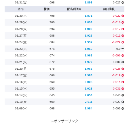
01/31(金)
698
1.898
0.027
月/日
株価
配当利回り
前日比較
01/30(木)
708
1.871
-0.022
01/29(水)
700
1.893
-0.016
01/28(火)
694
1.909
-0.017
01/27(月)
688
1.926
-0.011
01/24(金)
684
1.937
-0.029
01/23(木)
674
1.966
0.0
01/22(水)
674
1.966
-0.006
01/21(火)
672
1.972
0.009
01/20(月)
675
1.963
-0.026
01/17(金)
666
1.989
-0.019
01/16(木)
660
2.008
-0.015
01/15(水)
655
2.023
-0.031
01/14(火)
645
2.054
0.043
01/10(金)
659
2.011
0.027
01/09(木)
668
1.984
0.003
スポンサーリンク