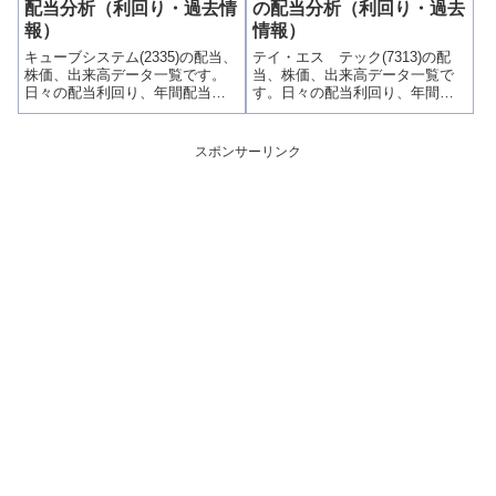
い時チャンスなど、表とグラフ
配当分析（利回り・過去情
の配当分析（利回り・過去
でわかりやすく掲載、配当利回
報）
情報）
りランキングも参考に！
キューブシステム(2335)の配当、
テイ・エス テック(7313)の配
株価、出来高データ一覧です。
当、株価、出来高データ一覧で
日々の配当利回り、年間配当比
す。日々の配当利回り、年間配
較、株価や出来高との関連、高
当比較、株価や出来高との関
額配当目的の買い時チャンスな
連、高額配当目的の買い時チャ
ど、表とグラフでわかりやすく
ンスなど、表とグラフでわかり
スポンサーリンク
掲載、配当利回りランキングも
やすく掲載、配当利回りランキ
参考に！
ングも参考に！