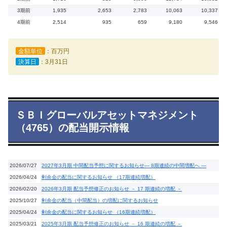
3期前
1,935
2,653
2,783
10,063
10,337
4期前
2,514
935
659
9,180
9,546
金額単位
：百万円
決算日
：3月31日
ＳＢＩグローバルアセットマネジメント
（4765）の配当開示情報
2026/07/27
2027年3月期 中間配当予想に関するお知らせ― 8期連続の中間増配へ ―
2026/04/24
剰余金の配当に関するお知らせ （17期連続増配）
2026/02/20
2026年3月期 配当予想修正のお知らせ － 17 期連続の増配 －
2025/10/27
剰余金の配当（中間配当）の増配に関するお知らせ
2025/04/24
剰余金の配当に関するお知らせ （16期連続増配）
2025/03/21
2025年3月期 配当予想修正のお知らせ － 16 期連続の増配 －