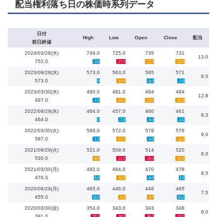
配当権利落ち日の株価時系列データ
日付
High
Low
Open
Close
配当
前日終値
2024/03/28(水)
749.0
725.0
735
731
13.0
752.0
-3.0
-27.0
-17.0
-21.0
2023/09/28(水)
573.0
563.0
565
571
8.5
573.0
0
-10.0
-8.0
-2.0
2023/03/30(水)
490.0
481.0
484
484
12.8
497.0
-7.0
-16.0
-13.0
-13.0
2022/09/29(水)
464.0
457.0
460
461
8.3
464.0
0
-7.0
-4.0
-3.0
2022/03/30(火)
586.0
572.0
578
576
9.0
587.0
-1.0
-15.0
-9.0
-11.0
2021/09/29(火)
521.0
509.0
514
520
8.0
530.0
-9.0
-21.0
-16.0
-10.0
2021/03/30(月)
482.0
464.0
470
478
8.5
476.0
6.0
-12.0
-6.0
2.0
2020/09/29(月)
465.0
446.0
446
465
7.5
455.0
10.0
-9.0
-9.0
10.0
2020/03/30(金)
354.0
343.0
343
348
8.0
391.0
-37.0
-48.0
-48.0
-43.0