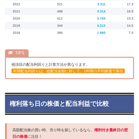
2022
521
3.311
17.3
2021
498
3.314
16.5
2020
412
3.765
15.5
2019
344
4.212
14.5
2018
396
1.895
7.5
他項目の配当利回りと計算方法が異なります。
年間配当利回りは、総配当金額に対して、1年間の平均株価で算出
権利落ち日の株価と配当利益で比較
高額配当株の買い時、売り時を探しているなら、
権利付き最終日の翌
日の株価
に注目！