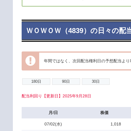
ＷＯＷＯＷ（4839）の日々の配
年間ではなく、次回配当権利日の予想配当より
配当利回り【更新日】2025年9月28日
月/日
株価
07/02(水)
1,018