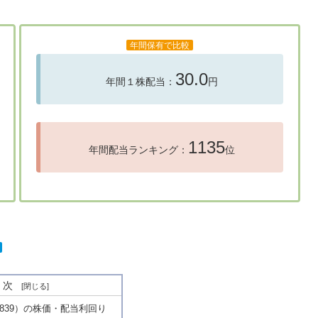
年間保有で比較
30.0
年間１株配当：
円
1135
年間配当ランキング：
位
目次
839）の株価・配当利回り