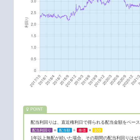
配当利回りは、直近権利日で得られる配当金額をベース
=
÷
×
配当利回り
配当額
株価
100
1年以上無配が続いた場合、その期間の配当利回りはゼ