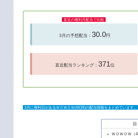
直近の権利月配当で比較
30.0
3月の予想配当：
円
371
直近配当ランキング：
位
3月に権利日があるＷＯＷＯＷ(4839)の配当情報をまとめています。
ＷＯＷＯＷ（4