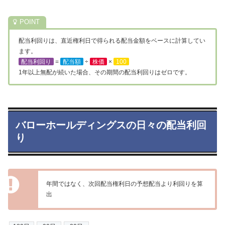
配当利回りは、直近権利日で得られる配当金額をベースに計算してい
ます。
配当利回り
=
配当額
÷
株価
×
100
1年以上無配が続いた場合、その期間の配当利回りはゼロです。
バローホールディングスの日々の配当利回
り
年間ではなく、次回配当権利日の予想配当より利回りを算
出