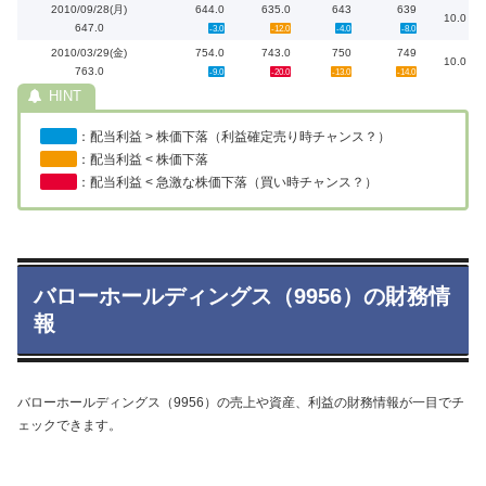
2010/09/28(月)
644.0
635.0
643
639
10.0
647.0
-3.0
-12.0
-4.0
-8.0
2010/03/29(金)
754.0
743.0
750
749
10.0
763.0
-9.0
-20.0
-13.0
-14.0
：配当利益 > 株価下落（利益確定売り時チャンス？）
：配当利益 < 株価下落
：配当利益 < 急激な株価下落（買い時チャンス？）
バローホールディングス（9956）の財務情
報
バローホールディングス（9956）の売上や資産、利益の財務情報が一目でチ
ェックできます。