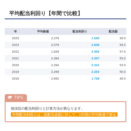
平均配当利回り【年間で比較】
年
平均株価
配当利回り
配当額
2025
2,378
1.640
39.0
2023
2,079
2.838
59.0
2022
1,928
2.956
57.0
2021
2,384
2.307
55.0
2020
2,264
2.341
53.0
2019
2,269
2.203
50.0
2018
2,662
1.728
46.0
他項目の配当利回りと計算方法が異なります。
年間配当利回りは、総配当金額に対して、1年間の平均株価で算出