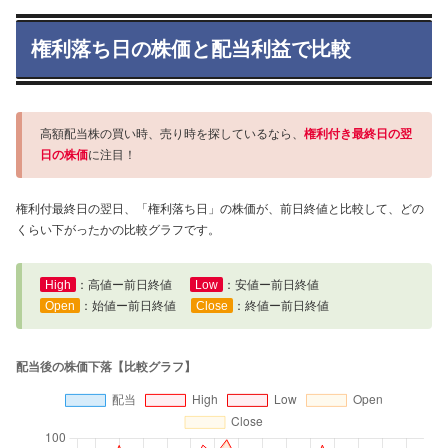
権利落ち日の株価と配当利益で比較
高額配当株の買い時、売り時を探しているなら、
権利付き最終日の翌
日の株価
に注目！
権利付最終日の翌日、「権利落ち日」の株価が、前日終値と比較して、どの
くらい下がったかの比較グラフです。
High
：高値ー前日終値
Low
：安値ー前日終値
Open
：始値ー前日終値
Close
：終値ー前日終値