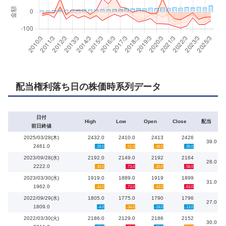
配当権利落ち日の株価時系列データ
日付
High
Low
Open
Close
配当
前日終値
2025/03/28(木)
2432.0
2410.0
2413
2426
39.0
2461.0
-29.0
-51.0
-48.0
-35.0
2023/09/28(水)
2192.0
2149.0
2192
2164
28.0
2222.0
-30.0
-73.0
-30.0
-58.0
2023/03/30(水)
1919.0
1889.0
1919
1899
31.0
1962.0
-43.0
-73.0
-43.0
-63.0
2022/09/29(水)
1805.0
1775.0
1790
1796
27.0
1809.0
-4.0
-34.0
-19.0
-13.0
2022/03/30(火)
2186.0
2129.0
2186
2152
30.0