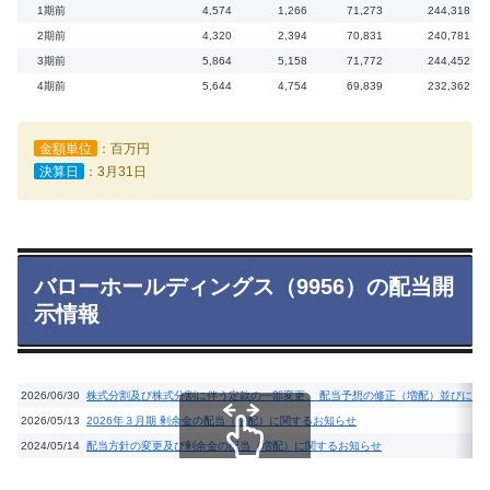
1期前
4,574
1,266
71,273
244,318
2期前
4,320
2,394
70,831
240,781
3期前
5,864
5,158
71,772
244,452
4期前
5,644
4,754
69,839
232,362
金額単位
：百万円
決算日
：3月31日
バローホールディングス（9956）の配当開
示情報
2026/06/30
株式分割及び株式分割に伴う定款の一部変更、 配当予想の修正（増配）並びに株
2026/05/13
2026年３月期 剰余金の配当（増配）に関するお知らせ
2024/05/14
配当方針の変更及び剰余金の配当（増配）に関するお知らせ
スクロールできます