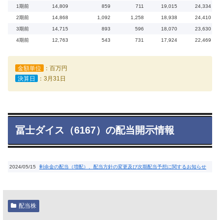
1期前
14,809
859
711
19,015
24,334
2期前
14,868
1,092
1,258
18,938
24,410
3期前
14,715
893
596
18,070
23,630
4期前
12,763
543
731
17,924
22,469
金額単位
：百万円
決算日
：3月31日
冨士ダイス（6167）の配当開示情報
2024/05/15
剰余金の配当（増配）、配当方針の変更及び次期配当予想に関するお知らせ
配当株