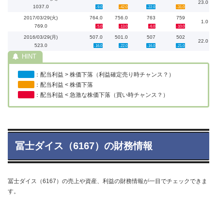
23.0
1037.0
-9.0
-42.0
-22.0
-31.0
2017/03/29(火)
764.0
756.0
763
759
1.0
769.0
-5.0
-13.0
-6.0
-10.0
2016/03/29(月)
507.0
501.0
507
502
22.0
523.0
-16.0
-22.0
-16.0
-21.0
：配当利益 > 株価下落（利益確定売り時チャンス？）
：配当利益 < 株価下落
：配当利益 < 急激な株価下落（買い時チャンス？）
冨士ダイス（6167）の財務情報
冨士ダイス（6167）の売上や資産、利益の財務情報が一目でチェックできま
す。