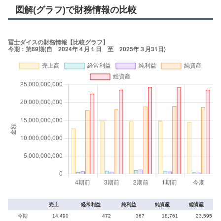
図解(グラフ)で財務情報の比較
売上
経常利益
純利益
純資産
総資産
今期
14,490
472
367
18,761
23,595