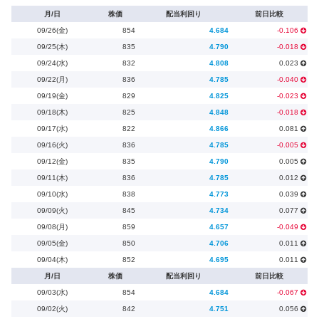
月/日
株価
配当利回り
前日比較
09/26(金)
854
4.684
-0.106
09/25(木)
835
4.790
-0.018
09/24(水)
832
4.808
0.023
09/22(月)
836
4.785
-0.040
09/19(金)
829
4.825
-0.023
09/18(木)
825
4.848
-0.018
09/17(水)
822
4.866
0.081
09/16(火)
836
4.785
-0.005
09/12(金)
835
4.790
0.005
09/11(木)
836
4.785
0.012
09/10(水)
838
4.773
0.039
09/09(火)
845
4.734
0.077
09/08(月)
859
4.657
-0.049
09/05(金)
850
4.706
0.011
09/04(木)
852
4.695
0.011
月/日
株価
配当利回り
前日比較
09/03(水)
854
4.684
-0.067
09/02(火)
842
4.751
0.056