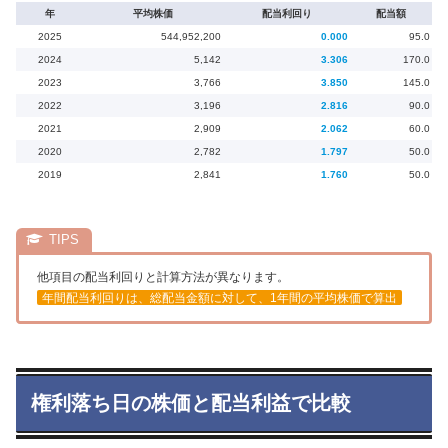
年
平均株価
配当利回り
配当額
2025
544,952,200
0.000
95.0
2024
5,142
3.306
170.0
2023
3,766
3.850
145.0
2022
3,196
2.816
90.0
2021
2,909
2.062
60.0
2020
2,782
1.797
50.0
2019
2,841
1.760
50.0
他項目の配当利回りと計算方法が異なります。
年間配当利回りは、総配当金額に対して、1年間の平均株価で算出
権利落ち日の株価と配当利益で比較