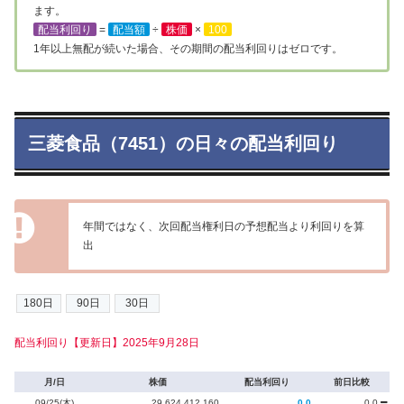
ます。
配当利回り
=
配当額
÷
株価
×
100
1年以上無配が続いた場合、その期間の配当利回りはゼロです。
三菱食品（7451）の日々の配当利回り
年間ではなく、次回配当権利日の予想配当より利回りを算
出
配当利回り【更新日】2025年9月28日
月/日
株価
配当利回り
前日比較
09/25(木)
29,624,412,160
0.0
0.0