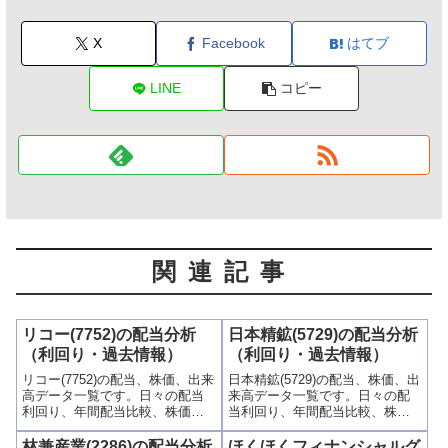
X
Facebook
はてブ
LINE
コピー
関連記事
リコー(7752)の配当分析
日本精鉱(5729)の配当分析
（利回り・過去情報）
（利回り・過去情報）
リコー(7752)の配当、株価、出来
日本精鉱(5729)の配当、株価、出
高データ一覧です。日々の配当
来高データ一覧です。日々の配
利回り、年間配当比較、株価や
当利回り、年間配当比較、株価
出来高との関連、高額配当目的
や出来高との関連、高額配当目
の買い時チャンスなど、表とグ
的の買い時チャンスなど、表と
林兼産業(2286)の配当分析
ほくほくフィナンシャルグ