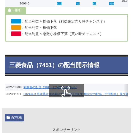
15.0
2096.0
53.0
4.0
5.0
43.0
：配当利益 > 株価下落（利益確定売り時チャンス？）
：配当利益 < 株価下落
：配当利益 < 急激な株価下落（買い時チャンス？）
三菱食品（7451）の配当開示情報
2025/05/08
剰余金の配当（無配）に関するお知らせ
2023/11/01
2024年３月期通期連結業績予想の修正並びに剰余金の配当（中間配当）及び期
スクロールできます
配当株
スポンサーリンク