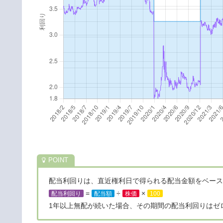
配当利回りは、直近権利日で得られる配当金額をベース
=
÷
×
配当利回り
配当額
株価
100
1年以上無配が続いた場合、その期間の配当利回りはゼ