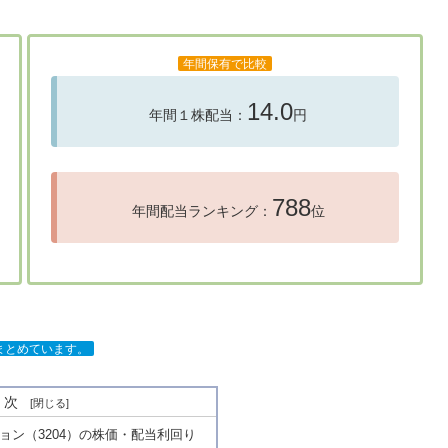
年間保有で比較
14.0
年間１株配当：
円
788
年間配当ランキング：
位
をまとめています。
目次
ョン（3204）の株価・配当利回り