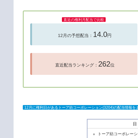
直近の権利月配当で比較
14.0
12月の予想配当：
円
262
直近配当ランキング：
位
12月に権利日があるトーア紡コーポレーション(3204)の配当情報
トーア紡コーポレーシ