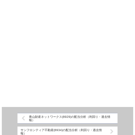
青山財産ネットワークス(8929)の配当分析（利回り・過去情
報）
サンフロンティア不動産(8934)の配当分析（利回り・過去情
報）