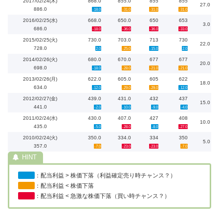
2017/02/24(木)
868.0
855.0
855
855
27.0
886.0
-18.0
-31.0
-31.0
-31.0
2016/02/25(水)
668.0
650.0
650
653
3.0
686.0
-18.0
-36.0
-36.0
-33.0
2015/02/25(火)
730.0
703.0
713
730
22.0
728.0
2.0
-25.0
-15.0
2.0
2014/02/26(火)
680.0
670.0
677
677
20.0
698.0
-18.0
-28.0
-21.0
-21.0
2013/02/26(月)
622.0
605.0
605
622
18.0
634.0
-12.0
-29.0
-29.0
-12.0
2012/02/27(金)
439.0
431.0
432
437
15.0
441.0
-2.0
-10.0
-9.0
-4.0
2011/02/24(水)
430.0
407.0
427
408
10.0
435.0
-5.0
-28.0
-8.0
-27.0
2010/02/24(火)
350.0
334.0
334
350
5.0
357.0
-7.0
-23.0
-23.0
-7.0
：配当利益 > 株価下落（利益確定売り時チャンス？）
：配当利益 < 株価下落
：配当利益 < 急激な株価下落（買い時チャンス？）