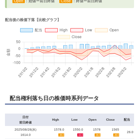
Open
：始値ー前日終値
Close
：終値ー前日終値
配当権利落ち日の株価時系列データ
日付
High
Low
Open
Close
配当
前日終値
2025/08/28(水)
1578.0
1550.0
1578
1565
26.0
1614.0
-36.0
-64.0
-36.0
-49.0