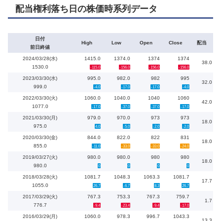
配当権利落ち日の株価時系列データ
日付
High
Low
Open
Close
配当
前日終値
2024/03/28(水)
1415.0
1374.0
1374
1374
38.0
1530.0
-115.0
-156.0
-156.0
-156.0
2023/03/30(水)
995.0
982.0
982
995
32.0
999.0
-4.0
-17.0
-17.0
-4.0
2022/03/30(火)
1060.0
1040.0
1040
1060
42.0
1077.0
-17.0
-37.0
-37.0
-17.0
2021/03/30(月)
979.0
970.0
973
973
18.0
975.0
4.0
-5.0
-2.0
-2.0
2020/03/30(金)
844.0
822.0
822
831
18.0
855.0
-11.0
-33.0
-33.0
-24.0
2019/03/27(火)
980.0
980.0
980
980
18.0
980.0
0
0
0
0
2018/03/28(火)
1081.7
1048.3
1063.3
1081.7
17.7
1055.0
26.7
-6.7
8.3
26.7
2017/03/29(火)
767.3
753.3
767.3
759.7
1.7
776.7
-9.4
-23.4
-9.4
-17.0
2016/03/29(月)
1060.0
978.3
996.7
1043.3
13.3