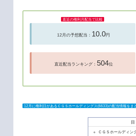
直近の権利月配当で比較
10.0
12月の予想配当：
円
504
直近配当ランキング：
位
12月に権利日があるＣＧＳホールディングス(6633)の配当情報を
ＣＧＳホールディング