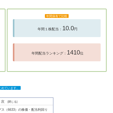
年間保有で比較
10.0
年間１株配当：
円
1410
年間配当ランキング：
位
まとめています。
目次
ス（6633）の株価・配当利回り