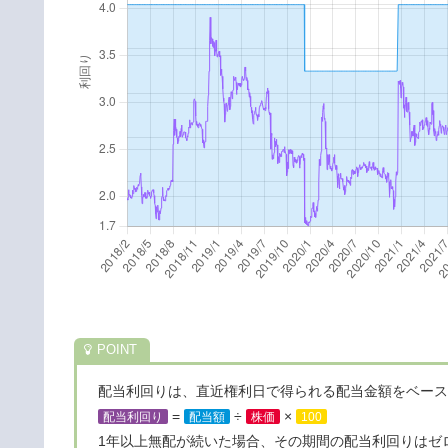
配当利回りは、直近権利日で得られる配当金額をベース
=
÷
×
配当利回り
配当額
株価
100
1年以上無配が続いた場合、その期間の配当利回りはゼ