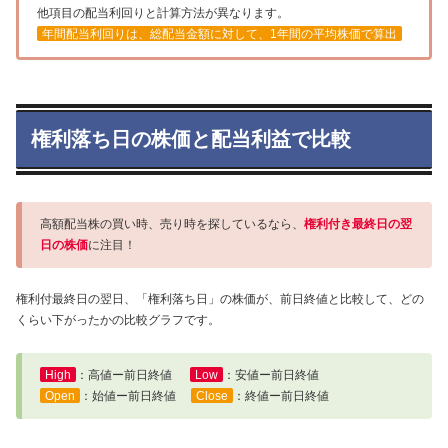
他項目の配当利回りと計算方法が異なります。
年間配当利回りは、総配当金額に対して、1年間の平均株価で算出
権利落ち日の株価と配当利益で比較
高額配当株の買い時、売り時を探しているなら、
権利付き最終日の翌
日の株価
に注目！
権利付最終日の翌日、「権利落ち日」の株価が、前日終値と比較して、どの
くらい下がったかの比較グラフです。
High
：高値ー前日終値
Low
：安値ー前日終値
Open
：始値ー前日終値
Close
：終値ー前日終値