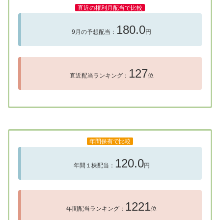
直近の権利月配当で比較
180.0
9月の予想配当：
円
127
直近配当ランキング：
位
年間保有で比較
120.0
年間１株配当：
円
1221
年間配当ランキング：
位