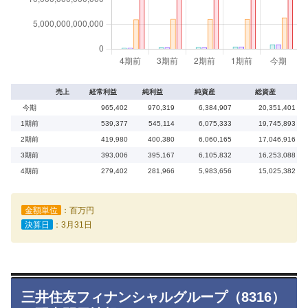
売上
経常利益
純利益
純資産
総資産
今期
965,402
970,319
6,384,907
20,351,401
1期前
539,377
545,114
6,075,333
19,745,893
2期前
419,980
400,380
6,060,165
17,046,916
3期前
393,006
395,167
6,105,832
16,253,088
4期前
279,402
281,966
5,983,656
15,025,382
金額単位
：百万円
決算日
：3月31日
三井住友フィナンシャルグループ（8316）