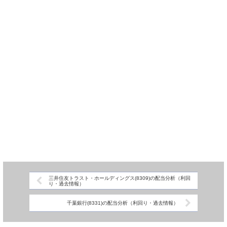
三井住友トラスト・ホールディングス(8309)の配当分析（利回
り・過去情報）
千葉銀行(8331)の配当分析（利回り・過去情報）