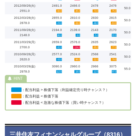
2012/09/26(火)
2491.0
2466.0
2478
2476
50.0
2551.0
-60.0
-85.0
-73.0
-75.0
2012/03/28(火)
2855.0
2810.0
2830
2815
50.0
2878.0
-23.0
-68.0
-48.0
-63.0
2011/09/28(火)
2194.0
2139.0
2143
2170
50.0
2148.0
46.0
-9.0
-5.0
22.0
2011/03/29(月)
2659.0
2576.0
2635
2623
50.0
2700.0
-41.0
-124.0
-65.0
-77.0
2010/09/28(月)
2577.0
2524.0
2568
2541
50.0
2620.0
-43.0
-96.0
-52.0
-79.0
2010/03/29(金)
3090.0
2960.0
2966
3075
55.0
2978.0
112.0
-18.0
-12.0
97.0
：配当利益 > 株価下落（利益確定売り時チャンス？）
：配当利益 < 株価下落
：配当利益 < 急激な株価下落（買い時チャンス？）
三井住友フィナンシャルグループ（8316）