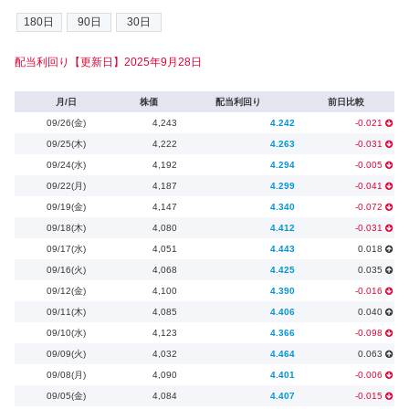
配当利回り【更新日】2025年9月28日
月/日
株価
配当利回り
前日比較
09/26(金)
4,243
4.242
-0.021
09/25(木)
4,222
4.263
-0.031
09/24(水)
4,192
4.294
-0.005
09/22(月)
4,187
4.299
-0.041
09/19(金)
4,147
4.340
-0.072
09/18(木)
4,080
4.412
-0.031
09/17(水)
4,051
4.443
0.018
09/16(火)
4,068
4.425
0.035
09/12(金)
4,100
4.390
-0.016
09/11(木)
4,085
4.406
0.040
09/10(水)
4,123
4.366
-0.098
09/09(火)
4,032
4.464
0.063
09/08(月)
4,090
4.401
-0.006
09/05(金)
4,084
4.407
-0.015