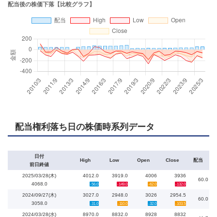
配当権利落ち日の株価時系列データ
日付
High
Low
Open
Close
配当
前日終値
2025/03/28(木)
4012.0
3919.0
4006
3936
60.0
4068.0
-56.0
-149.0
-62.0
-132.0
2024/09/27(木)
3027.0
2948.0
3026
2954.5
60.0
3058.0
-31.0
-110.0
-32.0
-103.5
2024/03/28(水)
8970.0
8832.0
8928
8832