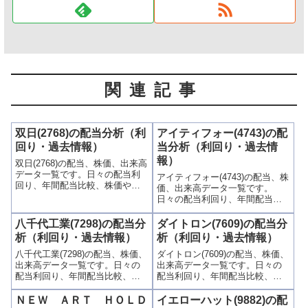
関連記事
双日(2768)の配当分析（利
アイティフォー(4743)の配
回り・過去情報）
当分析（利回り・過去情
報）
双日(2768)の配当、株価、出来高
データ一覧です。日々の配当利
アイティフォー(4743)の配当、株
回り、年間配当比較、株価や出
価、出来高データ一覧です。
来高との関連、高額配当目的の
日々の配当利回り、年間配当比
買い時チャンスなど、表とグラ
較、株価や出来高との関連、高
フでわかりやすく掲載、配当利
額配当目的の買い時チャンスな
八千代工業(7298)の配当分
ダイトロン(7609)の配当分
回りランキングも参考に！
ど、表とグラフでわかりやすく
析（利回り・過去情報）
析（利回り・過去情報）
掲載、配当利回りランキングも
八千代工業(7298)の配当、株価、
ダイトロン(7609)の配当、株価、
参考に！
出来高データ一覧です。日々の
出来高データ一覧です。日々の
配当利回り、年間配当比較、株
配当利回り、年間配当比較、株
価や出来高との関連、高額配当
価や出来高との関連、高額配当
目的の買い時チャンスなど、表
目的の買い時チャンスなど、表
ＮＥＷ ＡＲＴ ＨＯＬＤ
イエローハット(9882)の配