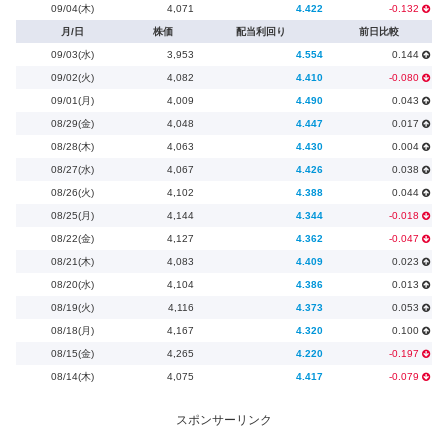
09/04(木)
4,071
4.422
-0.132
月/日
株価
配当利回り
前日比較
09/03(水)
3,953
4.554
0.144
09/02(火)
4,082
4.410
-0.080
09/01(月)
4,009
4.490
0.043
08/29(金)
4,048
4.447
0.017
08/28(木)
4,063
4.430
0.004
08/27(水)
4,067
4.426
0.038
08/26(火)
4,102
4.388
0.044
08/25(月)
4,144
4.344
-0.018
08/22(金)
4,127
4.362
-0.047
08/21(木)
4,083
4.409
0.023
08/20(水)
4,104
4.386
0.013
08/19(火)
4,116
4.373
0.053
08/18(月)
4,167
4.320
0.100
08/15(金)
4,265
4.220
-0.197
08/14(木)
4,075
4.417
-0.079
スポンサーリンク