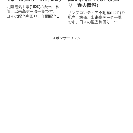
掲載、配当利回りランキングも
りやすく掲載、配当利回りラン
り・過去情報）
北陸電気工事(1930)の配当、株
参考に！
キングも参考に！
価、出来高データ一覧です。
サンフロンティア不動産(8934)の
日々の配当利回り、年間配当比
配当、株価、出来高データ一覧
較、株価や出来高との関連、高
です。日々の配当利回り、年間
額配当目的の買い時チャンスな
配当比較、株価や出来高との関
ど、表とグラフでわかりやすく
連、高額配当目的の買い時チャ
掲載、配当利回りランキングも
ンスなど、表とグラフでわかり
スポンサーリンク
参考に！
やすく掲載、配当利回りランキ
ングも参考に！