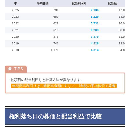
年
平均株価
配当利回り
配当額
2025
796
2.136
17.0
2023
650
5.229
34.0
2022
628
5.731
36.0
2021
613
6.203
38.0
2020
478
6.479
31.0
2019
746
4.426
33.0
2018
1,170
4.614
54.0
他項目の配当利回りと計算方法が異なります。
年間配当利回りは、総配当金額に対して、1年間の平均株価で算出
権利落ち日の株価と配当利益で比較