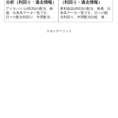
ラフでわかりやすく掲載、配当
とグラフでわかりやすく掲載、
分析（利回り・過去情報）
（利回り・過去情報）
利回りランキングも参考に！
配当利回りランキングも参考
アイモバイル(6535)の配当、株
東和薬品(4553)の配当、株価、出
に！
価、出来高データ一覧です。
来高データ一覧です。日々の配
日々の配当利回り、年間配当比
当利回り、年間配当比較、株価
較、株価や出来高との関連、高
や出来高との関連、高額配当目
額配当目的の買い時チャンスな
的の買い時チャンスなど、表と
ど、表とグラフでわかりやすく
グラフでわかりやすく掲載、配
スポンサーリンク
掲載、配当利回りランキングも
当利回りランキングも参考に！
参考に！