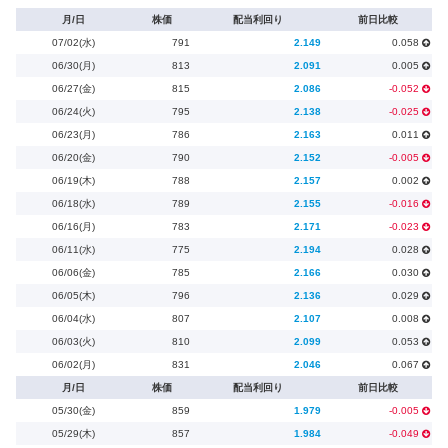
月/日
株価
配当利回り
前日比較
07/02(水)
791
2.149
0.058
06/30(月)
813
2.091
0.005
06/27(金)
815
2.086
-0.052
06/24(火)
795
2.138
-0.025
06/23(月)
786
2.163
0.011
06/20(金)
790
2.152
-0.005
06/19(木)
788
2.157
0.002
06/18(水)
789
2.155
-0.016
06/16(月)
783
2.171
-0.023
06/11(水)
775
2.194
0.028
06/06(金)
785
2.166
0.030
06/05(木)
796
2.136
0.029
06/04(水)
807
2.107
0.008
06/03(火)
810
2.099
0.053
06/02(月)
831
2.046
0.067
月/日
株価
配当利回り
前日比較
05/30(金)
859
1.979
-0.005
05/29(木)
857
1.984
-0.049